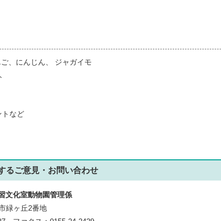
んご、にんじん、 ジャガイモ
ト
ントなど
する
ご意見・お問い合わせ
習文化室動物園管理係
帯広市緑ヶ丘2番地