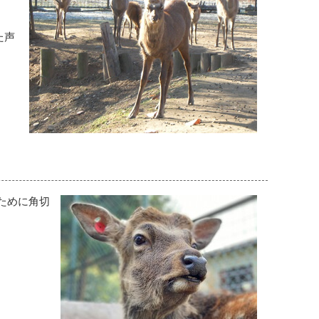
た声
ために角切