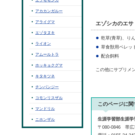
エゾモモンガ
アカカンガルー
アライグマ
エゾシカのエサ
エゾタヌキ
乾草(青草)、り
ライオン
草食獣用ペレッ
アムールトラ
配合飼料
ホッキョクグマ
この他にサプリメ
キタキツネ
チンパンジー
コモンリスザル
このページに関
マンドリル
生涯学習部生涯学
ニホンザル
〒080-0846 