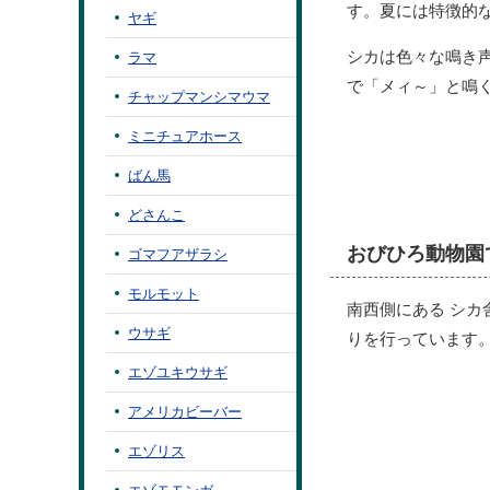
す。夏には特徴的
ヤギ
シカは色々な鳴き
ラマ
で「メィ～」と鳴
チャップマンシマウマ
ミニチュアホース
ばん馬
どさんこ
おびひろ動物園
ゴマフアザラシ
モルモット
南西側にある シ
ウサギ
りを行っています
エゾユキウサギ
アメリカビーバー
エゾリス