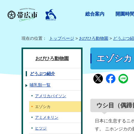
総合案内
開園時
現在の位置：
トップページ
>
おびひろ動物園
>
どうぶつ紹
エゾシカ
おびひろ動物園
どうぶつ紹介
哺乳類一覧
アメリカバイソン
ウシ目（偶蹄
エゾシカ
アミメキリン
日本に生息するニ
ヒツジ
す。 ニホンジカ