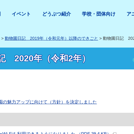
間
イベント
どうぶつ紹介
学校・団体向け
ア
>
動物園日記 2019年（令和元年）以降のできごと
> 動物園日記 20
 2020年（令和2年）
園の魅力アップに向けて（方針）を決定しました
Wi-Fiを利用できるようになりました （PDF 39.4 KB）