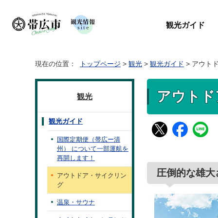
観光ガイド
現在の位置：
トップページ
>
観光
>
観光ガイド
> アウト
アウトド
観光
観光ガイド
国際定期便（帯広ー清
州） について一部運航を
再開します！
圧倒的な雄大
アウトドア・サイクリン
グ
温泉・サウナ