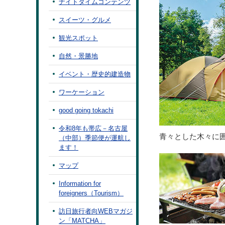
ナイトタイムコンテンツ
スイーツ・グルメ
観光スポット
自然・景勝地
イベント・歴史的建造物
ワーケーション
good going tokachi
令和8年も帯広－名古屋
青々とした木々に
（中部）季節便が運航し
ます！
マップ
Information for
foreigners（Tourism）
訪日旅行者向WEBマガジ
ン「MATCHA」