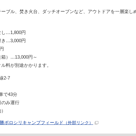
テーブル、焚き火台、ダッチオーブンなど、アウトドアを一層楽し
…1,800円
…3,000円
円
）…13,000円～
クル料が別途かかります。
2-7
車で43分
日のみ運行
約）
勝ポロシリキャンプフィールド
（外部リンク）