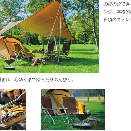
のびのびでき
ング、本格的
日頃のストレ
囲まれ、心ゆくまでゆったりのんびり。