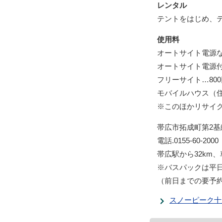
レンタル
テントをはじめ、
使用料
オートサイト電源なし
オートサイト電源付き
フリーサイト…800
モバイルハウス（住箱
※このほかリサイ
帯広市拓成町第2基線
電話.0155-60-2000
帯広駅から32km、
※バスパックは平
（前日までの要予
スノーピーク十