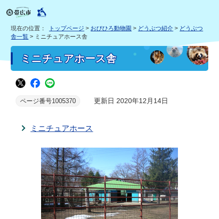
現在の位置：
トップページ
>
おびひろ動物園
>
どうぶつ紹介
>
どうぶつ
舎一覧
> ミニチュアホース舎
ミニチュアホース舎
更新日 2020年12月14日
ページ番号1005370
ミニチュアホース