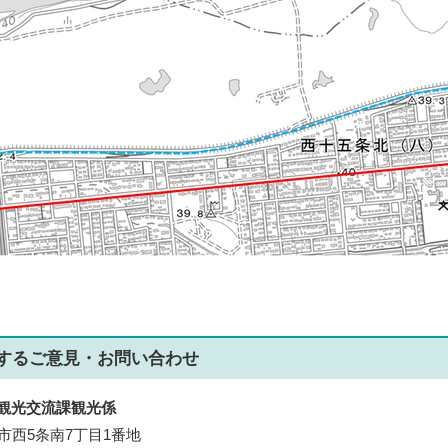
する
ご意見・お問い合わせ
観光交流課観光係
帯広市西5条南7丁目1番地