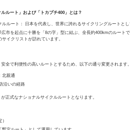
ルルート」および「トカプチ400」とは？
クルルート： 日本を代表し、世界に誇れるサイクリングルートと
 帯広市を起点に十勝を「8の字」型に結ぶ、全長約400kmのルー
のサイクリストが訪れています。
、安全で利便性の高いルートとするため、以下の通り変更されます
：北親通
堤防沿いの経路
」が正式なナショナルサイクルルートとなります。
定）
「暫定ルート」として運用しています。