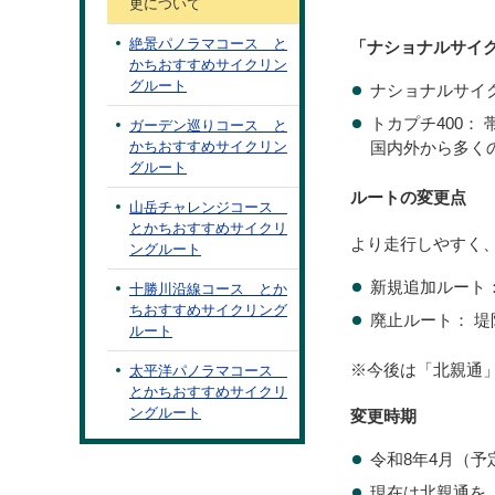
更について
絶景パノラマコース と
「ナショナルサイク
かちおすすめサイクリン
グルート
ナショナルサイ
トカプチ400：
ガーデン巡りコース と
かちおすすめサイクリン
国内外から多く
グルート
ルートの変更点
山岳チャレンジコース
とかちおすすめサイクリ
より走行しやすく
ングルート
新規追加ルート
十勝川沿線コース とか
ちおすすめサイクリング
廃止ルート： 
ルート
※今後は「北親通
太平洋パノラマコース
とかちおすすめサイクリ
ングルート
変更時期
令和8年4月（予
現在は北親通を