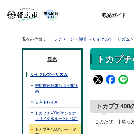
観光ガイド
現在の位置：
トップページ
>
観光
>
サイクルツーリズム
>
トカプチ
観光
サイクルツーリズム
帯広市自転車活用推進計
画
岩内トレイル
トカプチ40
トカプチ400がナショナ
ルサイクルルートに指定
このたび、十勝地
トカプチ400のルート変