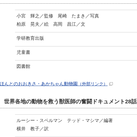
小宮 輝之／監修 尾崎 たまき／写真
柏原 晃夫／絵 高岡 昌江／文
学研教育出版
児童書
図書館
ほんとのおおきさ・あかちゃん動物園
（外部リンク）
 世界各地の動物を救う獣医師の奮闘ドキュメント28話
ルーシー・スペルマン テッド・マシマ／編著
横井 教子／訳