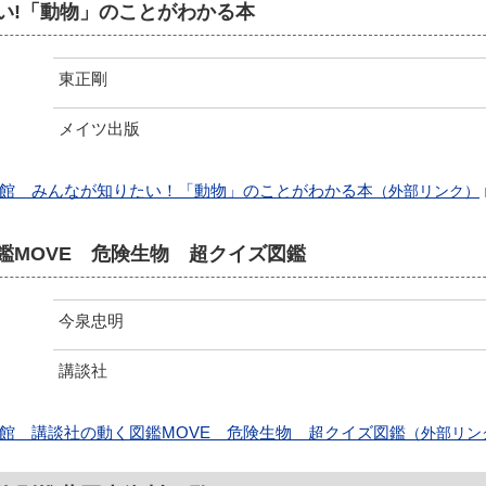
い!「動物」のことがわかる本
東正剛
メイツ出版
館 みんなが知りたい！「動物」のことがわかる本
（外部リンク）
鑑MOVE 危険生物 超クイズ図鑑
今泉忠明
講談社
館 講談社の動く図鑑MOVE 危険生物 超クイズ図鑑
（外部リン