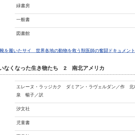
緑書房
一般書
図書館
靴を履いたサイ 世界各地の動物を救う獣医師の奮闘ドキュメント
いなくなった生き物たち 2 南北アメリカ
エレーヌ・ラッジカク ダミアン・ラヴェルダン／作 北
泉 暢子／訳
汐文社
児童書