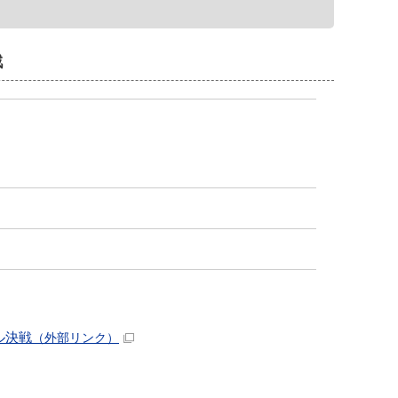
戦
ル決戦
（外部リンク）