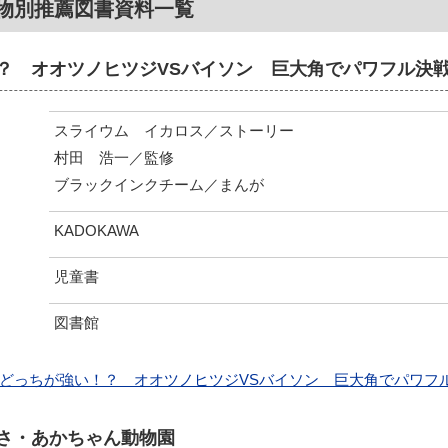
物別推薦図書資料一覧
？ オオツノヒツジVSバイソン 巨大角でパワフル決
スライウム イカロス／ストーリー
村田 浩一／監修
ブラックインクチーム／まんが
KADOKAWA
児童書
図書館
どっちが強い！？ オオツノヒツジVSバイソン 巨大角でパワフ
さ・あかちゃん動物園