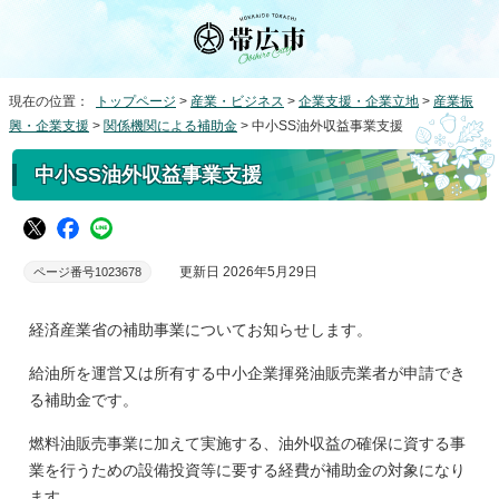
現在の位置：
トップページ
>
産業・ビジネス
>
企業支援・企業立地
>
産業振
興・企業支援
>
関係機関による補助金
> 中小SS油外収益事業支援
中小SS油外収益事業支援
更新日 2026年5月29日
ページ番号1023678
経済産業省の補助事業についてお知らせします。
給油所を運営又は所有する中小企業揮発油販売業者が申請でき
る補助金です。
燃料油販売事業に加えて実施する、油外収益の確保に資する事
業を行うための設備投資等に要する経費が補助金の対象になり
ます。